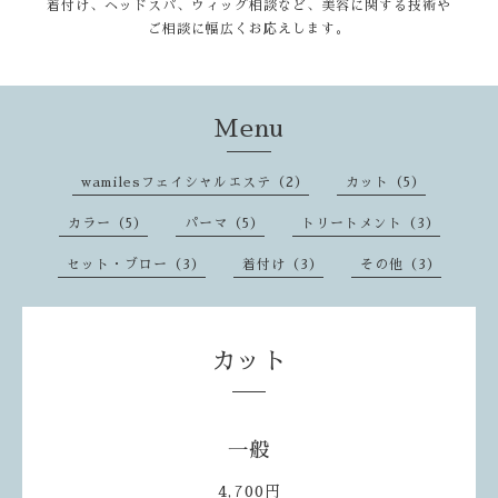
着付け、ヘッドスパ、ウィッグ相談など、美容に関する技術や
ご相談に幅広くお応えします。
Menu
wamilesフェイシャルエステ（2）
カット（5）
カラー（5）
パーマ（5）
トリートメント（3）
セット・ブロー（3）
着付け（3）
その他（3）
カット
一般
4,700円